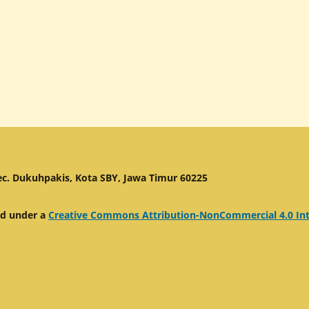
c. Dukuhpakis, Kota SBY, Jawa Timur 60225
ed under a
Creative Commons Attribution-NonCommercial 4.0 Int